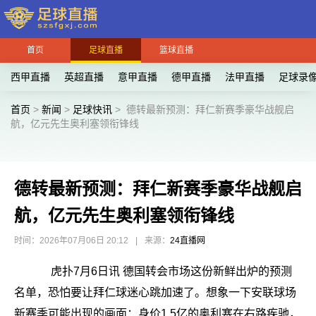
首页
足球直播
篮球直播
西甲直播
英超直播
意甲直播
德甲直播
法甲直播
足球录
首页
>
新闻
>
足球快讯
>
德转最新预测：拜仁新赛季豪华战舰启
航，亿元先生奥利塞领衔锋线
德转最新预测：拜仁新赛季豪华战舰启
航，亿元先生奥利塞领衔锋线
时间：2026年07月06日 20:12
|
来源：
24直播网
虎扑7月6日讯 德国转会市场这份新鲜出炉的预测
名单，恐怕要让拜仁球迷心跳加速了。想象一下安联球场
新赛季可能出现的画面：身价1.5亿的奥利塞在右路疾驰，