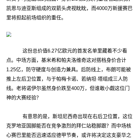
凯恩与迪亚斯组成的双箭头虎视眈眈，而4000万新援赛巴
里将担起前场组织的重任。
这份总价值6.27亿欧元的首发名单里藏着不少看
点。中场方面，基米希和帕夫洛维奇这对搭档身价合计
1.25亿，防守硬度与创造力兼具。后防线上，布朗可能被
推上左后卫位置，与于帕梅卡诺、若纳坦·塔组成三人防
线。老将诺伊尔虽然身价跌至400万，但谁敢小觑这位门
神的大赛经验？
有意思的是，斯坦尼西奇出现在右后卫位置，这位
克罗地亚国脚能否在竞争激烈的拜仁站稳脚跟？而中场核
心赛巴里能否迅速适应德甲节奏，或许将决定这支豪华之