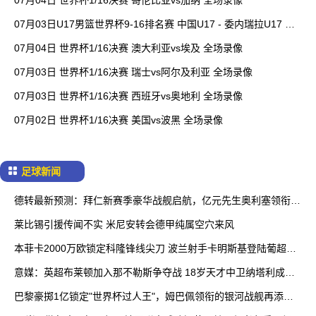
07月04日 世界杯1/16决赛 哥伦比亚vs加纳 全场录像
07月03日U17男篮世界杯9-16排名赛 中国U17 - 委内瑞拉U17 全
场录像
07月04日 世界杯1/16决赛 澳大利亚vs埃及 全场录像
07月03日 世界杯1/16决赛 瑞士vs阿尔及利亚 全场录像
07月03日 世界杯1/16决赛 西班牙vs奥地利 全场录像
07月02日 世界杯1/16决赛 美国vs波黑 全场录像
足球新闻
德转最新预测：拜仁新赛季豪华战舰启航，亿元先生奥利塞领衔锋
线
莱比锡引援传闻不实 米尼安转会德甲纯属空穴来风
本菲卡2000万欧锁定科隆锋线尖刀 波兰射手卡明斯基登陆葡超在
即
意媒：英超布莱顿加入那不勒斯争夺战 18岁天才中卫纳塔利成香
饽饽
巴黎豪掷1亿锁定"世界杯过人王"，姆巴佩领衔的银河战舰再添尖
刀