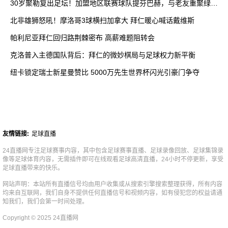
30岁聚勒复出足坛！加盟地区联赛球队提芬巴赫，与老友重聚绿茵
场
北非雄狮怒吼！摩洛哥3球横扫加拿大 拜仁暖心喊话戴维斯
帕利尼亚拜仁回归路荆棘密布 高薪难题阻转会
克洛普入主德国队背后：拜仁的微妙棋局与足球权力新平衡
纽卡锁定瑞士新星曼赞比 5000万先生世界杯闪光引豪门争夺
友情链接:
足球直播
24直播网专注足球赛事内容，其中包含足球赛事直播、足球录像回放、足球集锦录
像等足球体育内容，无需插件即可在线观看足球高清直播，24小时不停更新，享受
足球直播带来的快乐。
网站声明：本站所有直播信号均由用户收集或从搜索引擎搜索整理获得，所有内容
均来自互联网，我们自身不提供任何直播信号和视频内容，如有侵犯您的权益请通
知我们，我们会第一时间处理。
Copyright © 2025 24直播网