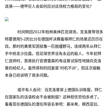
涟漪——德甲巨人会如何应对这场权力格局的变化？
时间倒回2012年柏林奥林匹克球场，克洛普带领多
特蒙德用5-2的比分在德国杯决赛羞辱拜仁的场景还历历在
目。那时的黄黑军团就像一匹脱缰野马，连续两年从拜仁
手中抢走沙拉盘。但足球世界没有永远的敌人，今年初拜
仁选帅时，首席执行官德雷森的电话曾试探性地拨向克洛
普的经纪人。虽然得到的回复是"时机不对"，但这次接触
本身已经说明了很多问题。
或许有人会问：当克洛普穿上德国队训练服，拜仁
在国家队的话语权会不会被削弱？这种担忧恐怕多虑了。
看看现在德国队的潜在阵容名单吧：基米希、穆西亚拉、