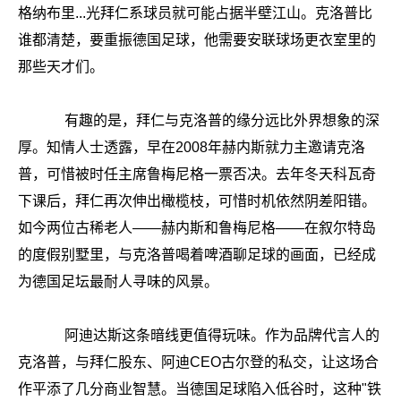
格纳布里...光拜仁系球员就可能占据半壁江山。克洛普比
谁都清楚，要重振德国足球，他需要安联球场更衣室里的
那些天才们。
有趣的是，拜仁与克洛普的缘分远比外界想象的深
厚。知情人士透露，早在2008年赫内斯就力主邀请克洛
普，可惜被时任主席鲁梅尼格一票否决。去年冬天科瓦奇
下课后，拜仁再次伸出橄榄枝，可惜时机依然阴差阳错。
如今两位古稀老人——赫内斯和鲁梅尼格——在叙尔特岛
的度假别墅里，与克洛普喝着啤酒聊足球的画面，已经成
为德国足坛最耐人寻味的风景。
阿迪达斯这条暗线更值得玩味。作为品牌代言人的
克洛普，与拜仁股东、阿迪CEO古尔登的私交，让这场合
作平添了几分商业智慧。当德国足球陷入低谷时，这种"铁