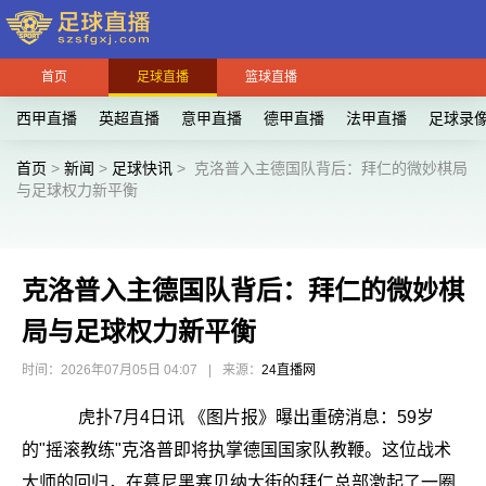
首页
足球直播
篮球直播
西甲直播
英超直播
意甲直播
德甲直播
法甲直播
足球录
首页
>
新闻
>
足球快讯
>
克洛普入主德国队背后：拜仁的微妙棋局
与足球权力新平衡
克洛普入主德国队背后：拜仁的微妙棋
局与足球权力新平衡
时间：2026年07月05日 04:07
|
来源：
24直播网
虎扑7月4日讯 《图片报》曝出重磅消息：59岁
的"摇滚教练"克洛普即将执掌德国国家队教鞭。这位战术
大师的回归，在慕尼黑塞贝纳大街的拜仁总部激起了一圈