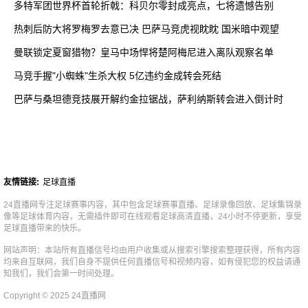
多特军团世界杯首轮折戟：科贝尔零封成亮点，七将遗憾告别
热刺后防大将罗梅罗去意已决 巴萨马竞虎视眈眈 国米暗中观望
曼联锁定夏窗猎物？皇马中场悍将楚阿梅尼进入离队观察名单
马竞手握"小蜘蛛"生杀大权 5亿违约金成转会死结
巴萨与桑坦德竞技展开解约金拉锯战，萨利纳斯转会进入倒计时
友情链接:
足球直播
24直播网专注足球赛事内容，其中包含足球赛事直播、足球录像回放、足球集锦录
像等足球体育内容，无需插件即可在线观看足球高清直播，24小时不停更新，享受
足球直播带来的快乐。
网站声明：本站所有直播信号均由用户收集或从搜索引擎搜索整理获得，所有内容
均来自互联网，我们自身不提供任何直播信号和视频内容，如有侵犯您的权益请通
知我们，我们会第一时间处理。
Copyright © 2025 24直播网