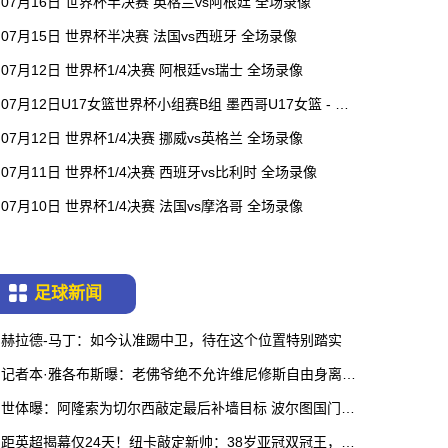
07月16日 世界杯半决赛 英格兰vs阿根廷 全场录像
07月15日 世界杯半决赛 法国vs西班牙 全场录像
07月12日 世界杯1/4决赛 阿根廷vs瑞士 全场录像
07月12日U17女篮世界杯小组赛B组 墨西哥U17女篮 - 中
国U17女篮 全场录像
07月12日 世界杯1/4决赛 挪威vs英格兰 全场录像
07月11日 世界杯1/4决赛 西班牙vs比利时 全场录像
07月10日 世界杯1/4决赛 法国vs摩洛哥 全场录像
足球新闻
赫拉德-马丁：如今认准踢中卫，待在这个位置特别踏实
记者本·雅各布斯曝：老佛爷绝不允许维尼修斯自由身离
队，本周谈判是关键节点
世体曝：阿隆索为切尔西敲定最后补墙目标 波尔图国门科
斯塔解约金6000万欧
距英超揭幕仅24天！纽卡敲定新帅：38岁亚冠双冠王，红