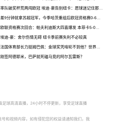
牛体系出身的高压狠角色
率队破奖杯荒两闯欧冠 埃迪·豪告别纽卡：愿球迷记住那段
魔法时刻
差9分钟就拿苏超冠军，今季哈茨重组后欧冠资格赛0-6遭
血洗
欧联资格赛次回合：帕夫利迪斯大四喜爆发 本菲卡5-0横
扫圣加伦晋级
埃迪-豪：舍尔伤情无碍 纽卡季前赛失利不必较真
法国体育部长力挺姆巴佩：金球奖凭啥轮不到他？世界杯
表现够硬
刚签阿德耶米，巴萨就死磕马竞的阿尔瓦雷斯？
看足球高清直播，24小时不停更新，享受足球直播
信号和视频内容，如有侵犯您的权益请通知我们，我