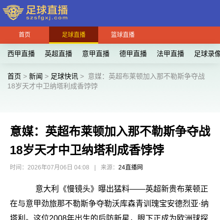
首页
足球直播
篮球直播
西甲直播
英超直播
意甲直播
德甲直播
法甲直播
足球录
首页
>
新闻
>
足球快讯
>
意媒：英超布莱顿加入那不勒斯争夺战
18岁天才中卫纳塔利成香饽饽
意媒：英超布莱顿加入那不勒斯争夺战
18岁天才中卫纳塔利成香饽饽
时间：2026年07月06日 04:08
|
来源：
24直播网
意大利《慢镜头》曝出猛料——英超新贵布莱顿正
在与意甲劲旅那不勒斯争夺勒沃库森青训瑰宝安德烈亚·纳
塔利。这位2008年出生的后防新星，眼下正成为欧洲球探