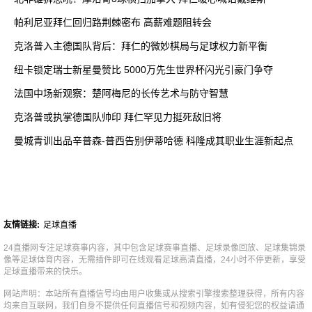
帕利尼亚拜仁回归路荆棘密布 高薪难题阻转会
克洛普入主德国队背后：拜仁的微妙棋局与足球权力新平衡
纽卡锁定瑞士新星曼赞比 5000万先生世界杯闪光引豪门争夺
法国中场新观察：楚阿梅尼的长传艺术与防守智慧
克洛普或执掌德国队帅印 拜仁罕见力挺死敌旧将
曼城青训出品辛普森-普西告别伊蒂哈德 科隆成其职业生涯新起点
友情链接:
足球直播
24直播网专注足球赛事内容，其中包含足球赛事直播、足球录像回放、足球集锦录
像等足球体育内容，无需插件即可在线观看足球高清直播，24小时不停更新，享受
足球直播带来的快乐。
网站声明：本站所有直播信号均由用户收集或从搜索引擎搜索整理获得，所有内容
均来自互联网，我们自身不提供任何直播信号和视频内容，如有侵犯您的权益请通