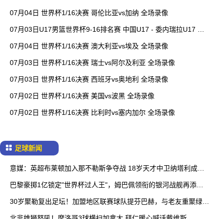
07月04日 世界杯1/16决赛 哥伦比亚vs加纳 全场录像
07月03日U17男篮世界杯9-16排名赛 中国U17 - 委内瑞拉U17 全
场录像
07月04日 世界杯1/16决赛 澳大利亚vs埃及 全场录像
07月03日 世界杯1/16决赛 瑞士vs阿尔及利亚 全场录像
07月03日 世界杯1/16决赛 西班牙vs奥地利 全场录像
07月02日 世界杯1/16决赛 美国vs波黑 全场录像
07月02日 世界杯1/16决赛 比利时vs塞内加尔 全场录像
足球新闻
意媒：英超布莱顿加入那不勒斯争夺战 18岁天才中卫纳塔利成香
饽饽
巴黎豪掷1亿锁定"世界杯过人王"，姆巴佩领衔的银河战舰再添尖
刀
30岁聚勒复出足坛！加盟地区联赛球队提芬巴赫，与老友重聚绿茵
场
北非雄狮怒吼！摩洛哥3球横扫加拿大 拜仁暖心喊话戴维斯