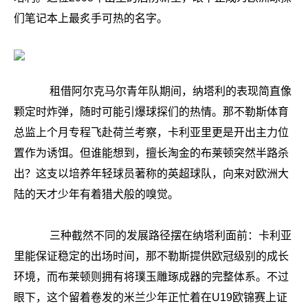
们笔记本上最炙手可热的名字。
租借阿尔克马尔青年队期间，纳塔利的表现简直像
颗定时炸弹，随时可能引爆球探们的热情。那不勒斯体育
总监上个月专程飞赴荷兰考察，卡利亚里更是开出主力位
置作为诱饵。但谁能想到，擅长淘金的布莱顿突然半路杀
出？这支以培养年轻球员著称的英超球队，向来对欧洲大
陆的天才少年有着猎犬般的嗅觉。
三种截然不同的发展路径摆在纳塔利面前：卡利亚
里能保证稳定的出场时间，那不勒斯提供欧冠级别的成长
环境，而布莱顿则拥有将璞玉雕琢成器的完整体系。不过
眼下，这个留着卷发的米兰少年正忙着在U19欧锦赛上证