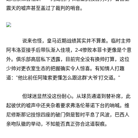
震天的嘘声甚至盖过了裁判的哨音。
说来也怪，皇马近期战绩其实并不算差。临时主帅
阿韦洛亚接手后带队渐入佳境，2-4惨败本菲卡更像是个意
外。俱乐部高层私下透露，目前完全没有换帅打算，这位
少帅对更衣室生态的把握确实令人惊喜。有知情人打趣
道："他比前任阿隆索更懂怎么跟这群'大爷'打交道。"
但球迷显然没这份耐心。从球员通道到替补席，此
起彼伏的嘘声中还夹杂着要求弗洛伦蒂诺下台的呐喊。维
尼修斯那记技惊四座的破门倒是暂时平息了风波，巴西人
亲吻队徽的举动，不知能否真正弥合这道裂痕。