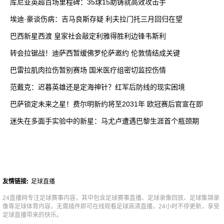
库尼亚英超百场里程碑：35球15助铸就高效攻击手
埃迪·豪谈伤病：吉马良斯存疑 利夫拉门托三月回归在望
巴西新星西渡 皇家社会敲定利雅得胜利边锋韦斯利
转会拉锯战！迪萨西暂缓佛罗伦萨邀约 伦敦情结成关键
巴雷拉肌肉拉伤暂别赛场 国米医疗组密切监控伤情
范戴克：迟暮英雄还是定海神针？红军后防线的现实困境
巴萨锁定未来之星！费尔明新约将至2031年 欧冠赛后官宣在即
迷失在多面手实验中的新星：马尤卢遭遇巴黎生涯首个瓶颈期
友情链接:
足球直播
24直播网专注足球赛事内容，其中包含足球赛事直播、足球录像回放、足球集锦录
像等足球体育内容，无需插件即可在线观看足球高清直播，24小时不停更新，享受
足球直播带来的快乐。