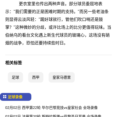
更衣室里也传出两种声音。部分球员委屈地表
示："我们需要的正是困难时期的支持。"而另一些老油条
则显得云淡风轻："踢好球就行，管他们吹口哨还是鼓
掌？"这种微妙的分歧，或许比场上的比分更值得玩味。当
伯纳乌的看台文化遇上新生代球员的玻璃心，这场没有硝
烟的战争，恐怕还要持续些时日。
相关标签
足球
西甲
皇家马德里
足球录像
02月02日 西甲第22轮 毕尔巴鄂竞技vs皇家社会 全场录像
02月02日 法甲第20轮 斯特拉斯堡vs巴黎圣日耳曼 全场录像