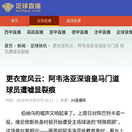
首页
足球直播
篮球直播
西甲直播
英超直播
意甲直播
德甲直播
法甲直播
足球录
首页
>
新闻
>
足球快讯
>
更衣室风云：阿韦洛亚深谙皇马门道 球
员遭嘘显裂痕
更衣室风云：阿韦洛亚深谙皇马门道
球员遭嘘显裂痕
时间：2026年02月02日 22:11
|
来源：
24直播网
伯纳乌的嘘声又响起来了。上周日对阵巴列卡诺一
役，维尼修斯热身时就开始遭受主场球迷的"特殊照顾"，
这场景似曾相识——两周前阿韦洛亚执教首秀时，看台上