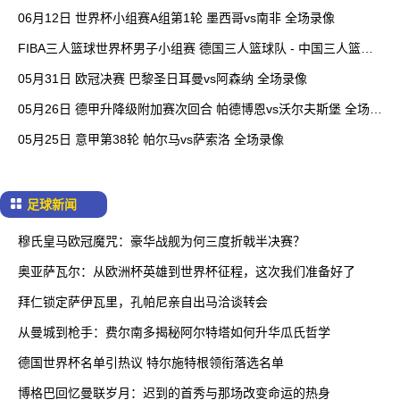
06月12日 世界杯小组赛A组第1轮 墨西哥vs南非 全场录像
FIBA三人篮球世界杯男子小组赛 德国三人篮球队 - 中国三人篮球
队 全场录像
05月31日 欧冠决赛 巴黎圣日耳曼vs阿森纳 全场录像
05月26日 德甲升降级附加赛次回合 帕德博恩vs沃尔夫斯堡 全场录
像
05月25日 意甲第38轮 帕尔马vs萨索洛 全场录像
足球新闻
穆氏皇马欧冠魔咒：豪华战舰为何三度折戟半决赛？
奥亚萨瓦尔：从欧洲杯英雄到世界杯征程，这次我们准备好了
拜仁锁定萨伊瓦里，孔帕尼亲自出马洽谈转会
从曼城到枪手：费尔南多揭秘阿尔特塔如何升华瓜氏哲学
德国世界杯名单引热议 特尔施特根领衔落选名单
博格巴回忆曼联岁月：迟到的首秀与那场改变命运的热身