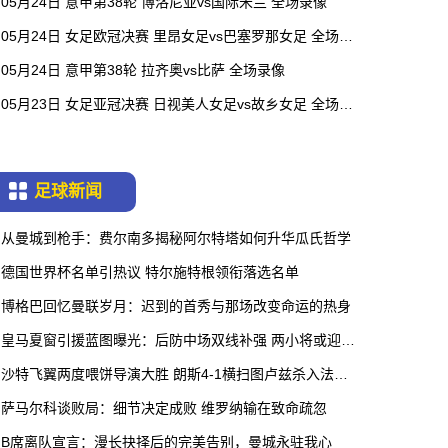
05月24日 意甲第38轮 博洛尼亚vs国际米兰 全场录像
05月24日 女足欧冠决赛 里昂女足vs巴塞罗那女足 全场录
像
05月24日 意甲第38轮 拉齐奥vs比萨 全场录像
05月23日 女足亚冠决赛 日视美人女足vs故乡女足 全场录
像
足球新闻
从曼城到枪手：费尔南多揭秘阿尔特塔如何升华瓜氏哲学
德国世界杯名单引热议 特尔施特根领衔落选名单
博格巴回忆曼联岁月：迟到的首秀与那场改变命运的热身
皇马夏窗引援蓝图曝光：后防中场双线补强 两小将或迎回
归机会
沙特飞翼两度喂饼导演大胜 朗斯4-1横扫图卢兹杀入法国
杯决赛
萨马尔科谈败局：细节决定成败 维罗纳输在致命疏忽
B席离队宣言：漫长抉择后的完美告别，曼城永驻我心