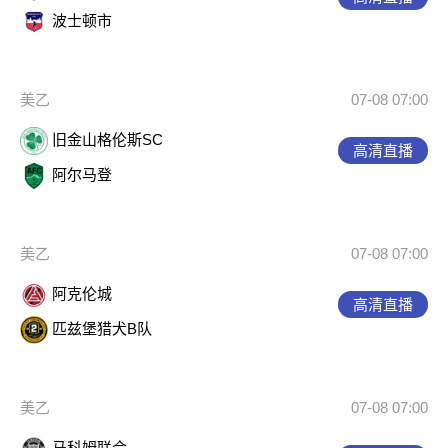
波士顿市
美乙
07-08 07:00
旧金山格伦斯SC
高清直播
阿尔马登
美乙
07-08 07:00
阿克伦城
高清直播
匹兹堡猎犬B队
美乙
07-08 07:00
马科姆联合