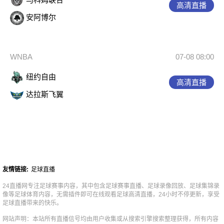
高清直播
安阿博尔
WNBA
07-08 08:00
纽约自由
高清直播
达拉斯飞翼
友情链接:
足球直播
24直播网专注足球赛事内容，其中包含足球赛事直播、足球录像回放、足球集锦录
像等足球体育内容，无需插件即可在线观看足球高清直播，24小时不停更新，享受
足球直播带来的快乐。
网站声明：本站所有直播信号均由用户收集或从搜索引擎搜索整理获得，所有内容