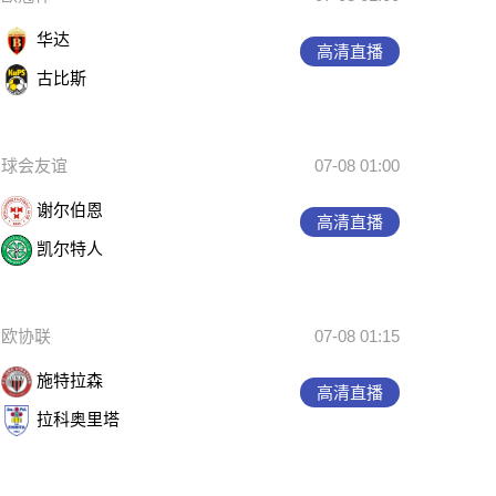
华达
高清直播
古比斯
球会友谊
07-08 01:00
谢尔伯恩
高清直播
凯尔特人
欧协联
07-08 01:15
施特拉森
高清直播
拉科奥里塔