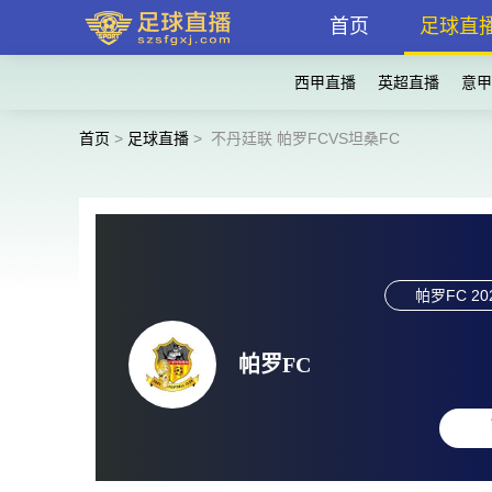
首页
足球直
西甲直播
英超直播
意甲
首页
>
足球直播
>
不丹廷联 帕罗FCVS坦桑FC
帕罗FC
20
帕罗FC