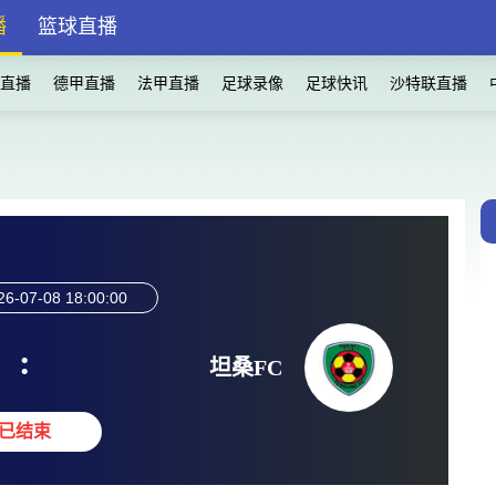
播
篮球直播
直播
德甲直播
法甲直播
足球录像
足球快讯
沙特联直播
26-07-08 18:00:00
:
坦桑FC
已结束