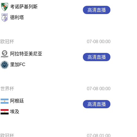
考诺萨基列斯
高清直播
德利塔
欧冠杯
07-08 00:00
阿拉特亚美尼亚
高清直播
里加FC
世界杯
07-08 00:00
阿根廷
高清直播
埃及
欧冠杯
07-08 01:00