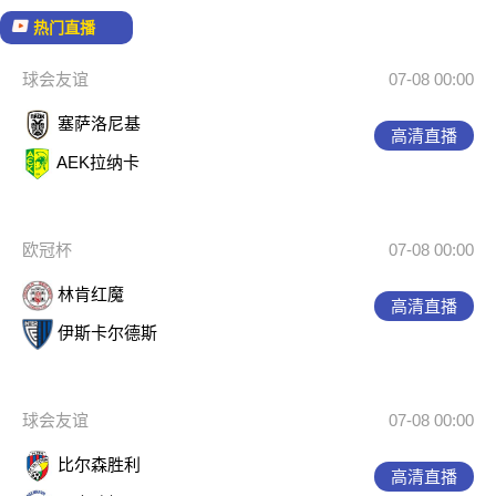
热门直播
球会友谊
07-08 00:00
塞萨洛尼基
高清直播
AEK拉纳卡
欧冠杯
07-08 00:00
林肯红魔
高清直播
伊斯卡尔德斯
球会友谊
07-08 00:00
比尔森胜利
高清直播