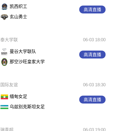
凯西织工
高清直播
玄山勇士
泰大学联
06-03 18:00
曼谷大学联队
高清直播
那空沙旺皇家大学
国际友谊
06-03 18:30
缅甸女足
高清直播
乌兹别克斯坦女足
瑞青超
06-03 19:00