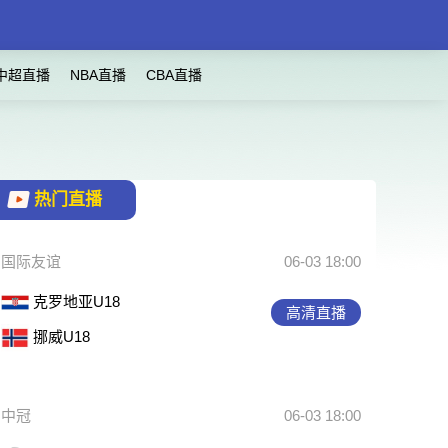
中超直播
NBA直播
CBA直播
热门直播
国际友谊
06-03 18:00
克罗地亚U18
高清直播
挪威U18
中冠
06-03 18:00