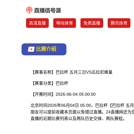
高清直播
咪咕体育
免费直播
腾讯体育
比赛介绍
【赛事名称】
巴拉杯 五月三日VS瓜拉尼蜂巢
【赛事分类】
巴拉杯
【开赛时间】
2026-06-04 05:00:00
北京时间2026年06月04日 05:00，巴拉杯【巴拉
朋友可以提前收藏本页面以免错过直播。24直播网还为
直播的近期比赛列表以及两队历史交锋、两队赛程。