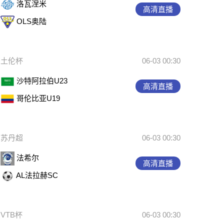
洛瓦涅米
高清直播
OLS奥陆
土伦杯
06-03 00:30
沙特阿拉伯U23
高清直播
哥伦比亚U19
苏丹超
06-03 00:30
法希尔
高清直播
AL法拉赫SC
VTB杯
06-03 00:30