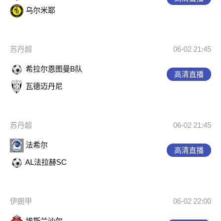
乌尔米耶
苏丹超
06-02 21:45
希拉尔恩图曼B队
高清直播
瓦德迈丹尼
苏丹超
06-02 21:45
法希尔
高清直播
AL法拉赫SC
伊朗甲
06-02 22:00
埃斯兰沙尔