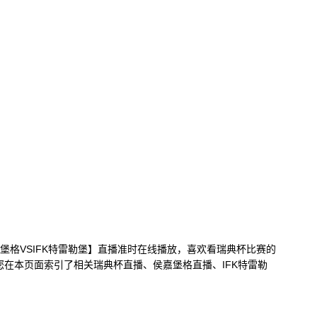
 侯嘉堡格VSIFK特雷勒堡】直播准时在线播放，喜欢看瑞典杯比赛的
您在本页面索引了相关瑞典杯直播、侯嘉堡格直播、IFK特雷勒