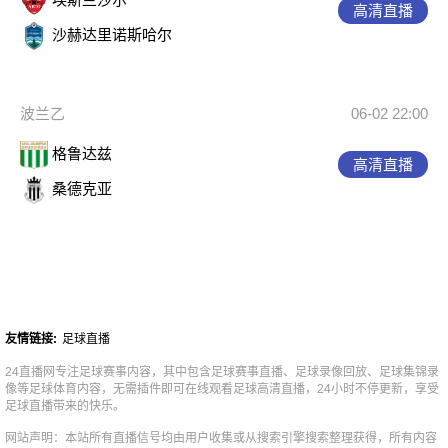
高清直播
沙赫达里诺斯哈尔
波兰乙
06-02 22:00
格鲁达兹
高清直播
桑德克亚
友情链接:
足球直播
24直播网专注足球赛事内容，其中包含足球赛事直播、足球录像回放、足球集锦录
像等足球体育内容，无需插件即可在线观看足球高清直播，24小时不停更新，享受
足球直播带来的快乐。
网站声明：本站所有直播信号均由用户收集或从搜索引擎搜索整理获得，所有内容