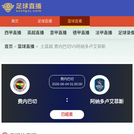
首页
足球直播
篮球直播
西甲直播
英超直播
意甲直播
德甲直播
法甲直播
足球录
首页
>
篮球直播
>
土篮超 费内巴切VS阿纳多卢艾菲斯
费内巴切
2026-06-04 01:00:00
:
费内巴切
阿纳多卢