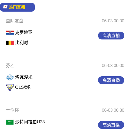
热门直播
国际友谊
06-03 00:00
克罗地亚
高清直播
比利时
芬乙
06-03 00:00
洛瓦涅米
高清直播
OLS奥陆
土伦杯
06-03 00:30
沙特阿拉伯U23
高清直播