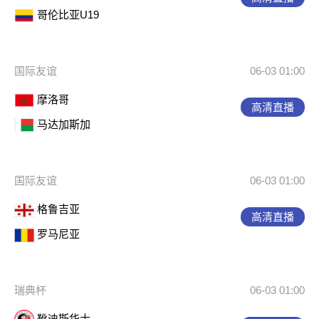
哥伦比亚U19
国际友谊
06-03 01:00
摩洛哥
高清直播
马达加斯加
国际友谊
06-03 01:00
格鲁吉亚
高清直播
罗马尼亚
瑞典杯
06-03 01:00
靴迪斯华士