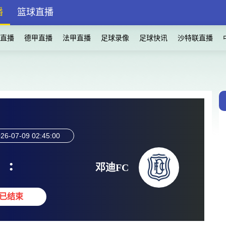
播
篮球直播
直播
德甲直播
法甲直播
足球录像
足球快讯
沙特联直播
26-07-09 02:45:00
:
邓迪FC
已结束