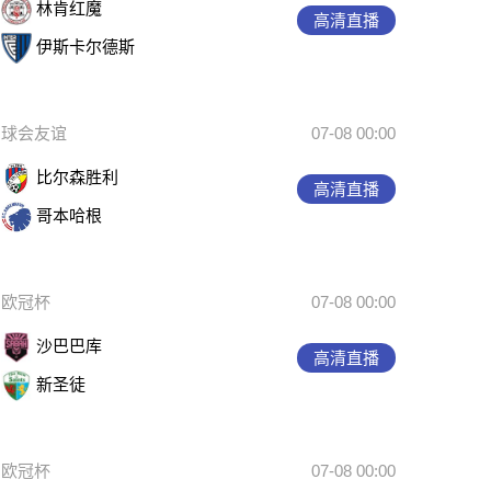
林肯红魔
高清直播
伊斯卡尔德斯
球会友谊
07-08 00:00
比尔森胜利
高清直播
哥本哈根
欧冠杯
07-08 00:00
沙巴巴库
高清直播
新圣徒
欧冠杯
07-08 00:00