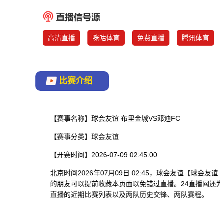
高清直播
咪咕体育
免费直播
腾讯体育
比赛介绍
【赛事名称】
球会友谊 布里金城VS邓迪FC
【赛事分类】
球会友谊
【开赛时间】
2026-07-09 02:45:00
北京时间2026年07月09日 02:45，球会友谊【球
的朋友可以提前收藏本页面以免错过直播。24直播网还
直播的近期比赛列表以及两队历史交锋、两队赛程。