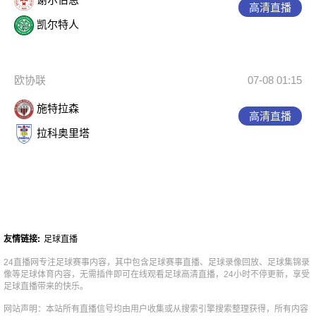
高清直播
凯尔特人
欧协联
07-08 01:15
施特拉森
高清直播
拉科奥里塔
友情链接:
足球直播
24直播网专注足球赛事内容，其中包含足球赛事直播、足球录像回放、足球集锦录
像等足球体育内容，无需插件即可在线观看足球高清直播，24小时不停更新，享受
足球直播带来的快乐。
网站声明：本站所有直播信号均由用户收集或从搜索引擎搜索整理获得，所有内容