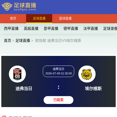
首页
足球直播
篮球直播
西甲直播
英超直播
意甲直播
德甲直播
法甲直播
足球录
首页
>
足球直播
>
欧协联 迪弗当日VS埃尔维斯
迪弗当日
2026-07-09 01:30:00
:
迪弗当日
埃尔