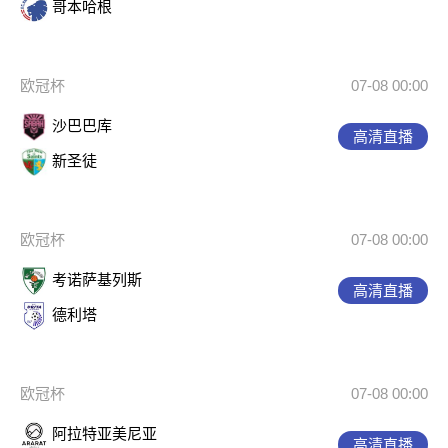
哥本哈根
欧冠杯
07-08 00:00
沙巴巴库
高清直播
新圣徒
欧冠杯
07-08 00:00
考诺萨基列斯
高清直播
德利塔
欧冠杯
07-08 00:00
阿拉特亚美尼亚
高清直播