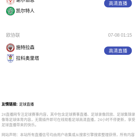
高清直播
凯尔特人
欧协联
07-08 01:15
施特拉森
高清直播
拉科奥里塔
友情链接:
足球直播
24直播网专注足球赛事内容，其中包含足球赛事直播、足球录像回放、足球集锦录
像等足球体育内容，无需插件即可在线观看足球高清直播，24小时不停更新，享受
足球直播带来的快乐。
网站声明：本站所有直播信号均由用户收集或从搜索引擎搜索整理获得，所有内容