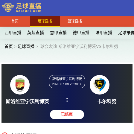
首页
足球直播
篮球直播
西甲直播
英超直播
意甲直播
德甲直播
法甲直播
足球录
首页
>
足球直播
>
球会友谊 斯洛维亚宁沃利博茨VS卡尔科努
斯洛维亚宁沃利博茨
2026-07-08 23:30:00
:
斯洛维亚宁沃利博茨
卡尔