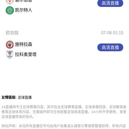
高清直播
凯尔特人
欧协联
07-08 01:15
施特拉森
高清直播
拉科奥里塔
友情链接:
足球直播
24直播网专注足球赛事内容，其中包含足球赛事直播、足球录像回放、足球集锦录
像等足球体育内容，无需插件即可在线观看足球高清直播，24小时不停更新，享受
足球直播带来的快乐。
网站声明：本站所有直播信号均由用户收集或从搜索引擎搜索整理获得，所有内容