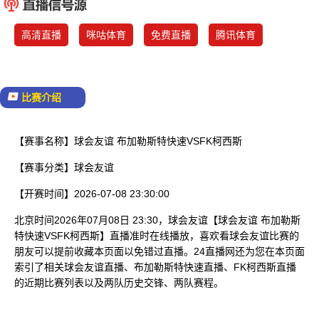
已结束
高清直播
咪咕体育
免费直播
腾讯体育
比赛介绍
【赛事名称】
球会友谊 布加勒斯特快速VSFK柯西斯
【赛事分类】
球会友谊
【开赛时间】
2026-07-08 23:30:00
北京时间2026年07月08日 23:30，球会友谊【球会友谊 布加勒斯
特快速VSFK柯西斯】直播准时在线播放，喜欢看球会友谊比赛的
朋友可以提前收藏本页面以免错过直播。24直播网还为您在本页面
索引了相关球会友谊直播、布加勒斯特快速直播、FK柯西斯直播
的近期比赛列表以及两队历史交锋、两队赛程。