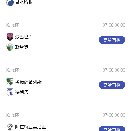
哥本哈根
欧冠杯
07-08 00:00
沙巴巴库
高清直播
新圣徒
欧冠杯
07-08 00:00
考诺萨基列斯
高清直播
德利塔
欧冠杯
07-08 00:00
阿拉特亚美尼亚
高清直播