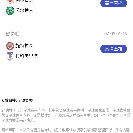
高清直播
凯尔特人
欧协联
07-08 01:15
施特拉森
高清直播
拉科奥里塔
友情链接:
足球直播
24直播网专注足球赛事内容，其中包含足球赛事直播、足球录像回放、足球集锦录
像等足球体育内容，无需插件即可在线观看足球高清直播，24小时不停更新，享受
足球直播带来的快乐。
网站声明：本站所有直播信号均由用户收集或从搜索引擎搜索整理获得，所有内容