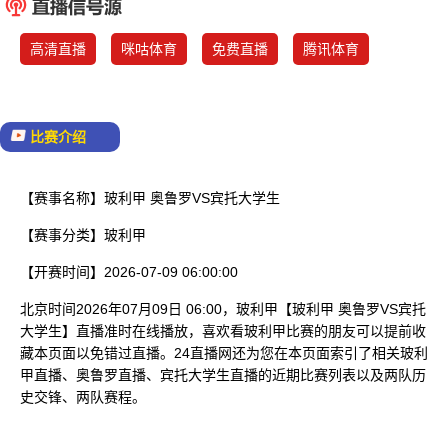
已结束
高清直播
咪咕体育
免费直播
腾讯体育
比赛介绍
【赛事名称】
玻利甲 奥鲁罗VS宾托大学生
【赛事分类】
玻利甲
【开赛时间】
2026-07-09 06:00:00
北京时间2026年07月09日 06:00，玻利甲【玻利甲 奥鲁罗VS宾托
大学生】直播准时在线播放，喜欢看玻利甲比赛的朋友可以提前收
藏本页面以免错过直播。24直播网还为您在本页面索引了相关玻利
甲直播、奥鲁罗直播、宾托大学生直播的近期比赛列表以及两队历
史交锋、两队赛程。