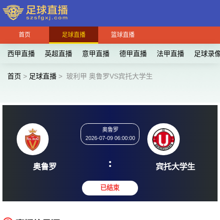
首页
足球直播
篮球直播
西甲直播
英超直播
意甲直播
德甲直播
法甲直播
足球录
首页
>
足球直播
>
玻利甲 奥鲁罗VS宾托大学生
奥鲁罗
2026-07-09 06:00:00
:
奥鲁罗
宾托大