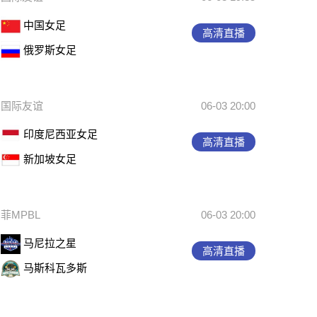
中国女足
高清直播
俄罗斯女足
国际友谊
06-03 20:00
印度尼西亚女足
高清直播
新加坡女足
菲MPBL
06-03 20:00
马尼拉之星
高清直播
马斯科瓦多斯