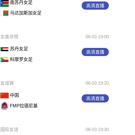
南苏丹女足
高清直播
马达加斯加女足
女奥非预
06-03 19:00
苏丹女足
高清直播
科摩罗女足
友谊赛
06-03 19:20
中国
高清直播
FMP拉德尼基
国际友谊
06-03 19:30