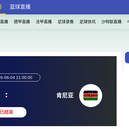
播
篮球直播
直播
德甲直播
法甲直播
足球录像
足球快讯
沙特联直播
6-06-04 21:00:00
:
肯尼亚
已结束