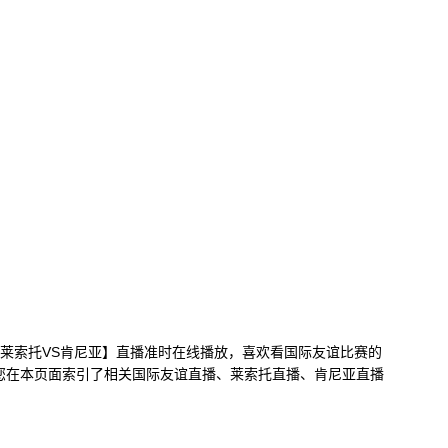
际友谊 莱索托VS肯尼亚】直播准时在线播放，喜欢看国际友谊比赛的
您在本页面索引了相关国际友谊直播、莱索托直播、肯尼亚直播