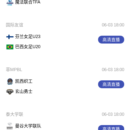
魔法联合TFA
国际友谊
06-03 18:00
芬兰女足U23
高清直播
巴西女足U20
菲MPBL
06-03 18:00
凯西织工
高清直播
玄山勇士
泰大学联
06-03 18:00
曼谷大学联队
高清直播