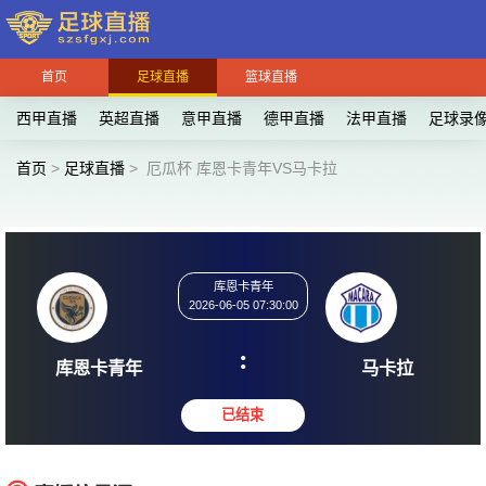
首页
足球直播
篮球直播
西甲直播
英超直播
意甲直播
德甲直播
法甲直播
足球录
首页
>
足球直播
>
厄瓜杯 库恩卡青年VS马卡拉
库恩卡青年
2026-06-05 07:30:00
:
库恩卡青年
马卡