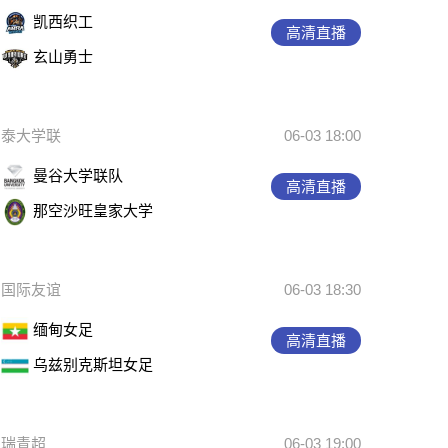
凯西织工
高清直播
玄山勇士
泰大学联
06-03 18:00
曼谷大学联队
高清直播
那空沙旺皇家大学
国际友谊
06-03 18:30
缅甸女足
高清直播
乌兹别克斯坦女足
瑞青超
06-03 19:00