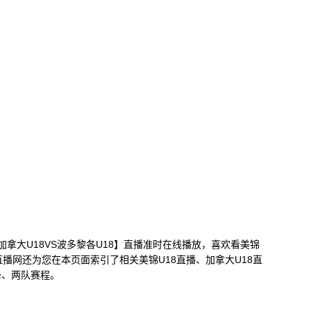
U18 加拿大U18VS波多黎各U18】直播准时在线播放，喜欢看美锦
直播网还为您在本页面索引了相关美锦U18直播、加拿大U18直
锋、两队赛程。