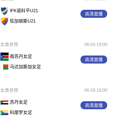
IFK诺科平U21
高清直播
佐加顿斯U21
女奥非预
06-03 19:00
南苏丹女足
高清直播
马达加斯加女足
女奥非预
06-03 19:00
苏丹女足
高清直播
科摩罗女足