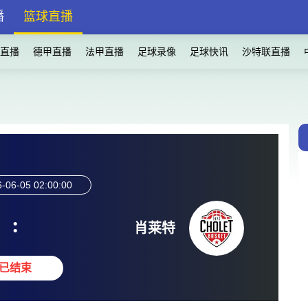
播
篮球直播
直播
德甲直播
法甲直播
足球录像
足球快讯
沙特联直播
-06-05 02:00:00
:
肖莱特
已结束