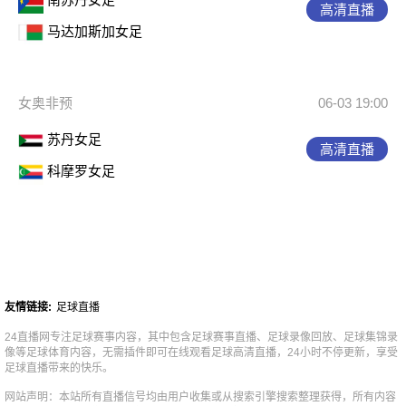
高清直播
马达加斯加女足
女奥非预
06-03 19:00
苏丹女足
高清直播
科摩罗女足
友情链接:
足球直播
24直播网专注足球赛事内容，其中包含足球赛事直播、足球录像回放、足球集锦录
像等足球体育内容，无需插件即可在线观看足球高清直播，24小时不停更新，享受
足球直播带来的快乐。
网站声明：本站所有直播信号均由用户收集或从搜索引擎搜索整理获得，所有内容