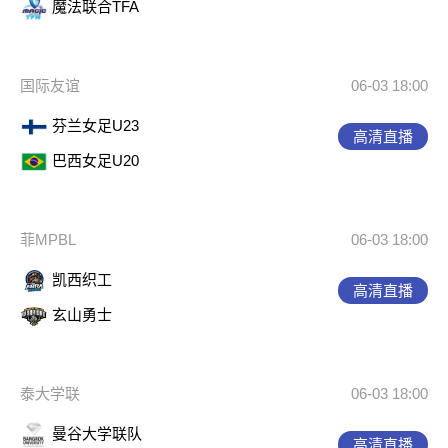
魔法联合TFA
国际友谊
06-03 18:00
芬兰女足U23
高清直播
巴西女足U20
菲MPBL
06-03 18:00
凯西织工
高清直播
玄山勇士
泰大学联
06-03 18:00
曼谷大学联队
高清直播